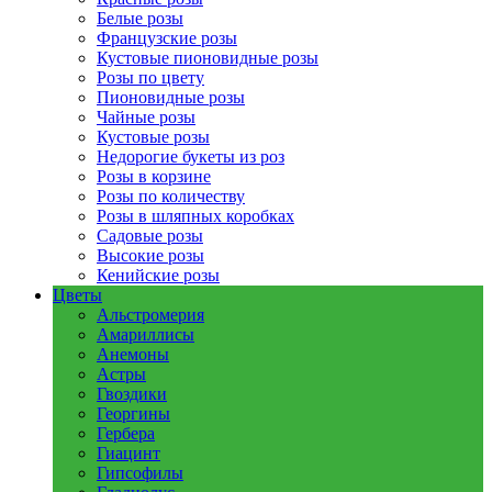
Белые розы
Французские розы
Кустовые пионовидные розы
Розы по цвету
Пионовидные розы
Чайные розы
Кустовые розы
Недорогие букеты из роз
Розы в корзине
Розы по количеству
Розы в шляпных коробках
Садовые розы
Высокие розы
Кенийские розы
Цветы
Альстромерия
Амариллисы
Анемоны
Астры
Гвоздики
Георгины
Гербера
Гиацинт
Гипсофилы