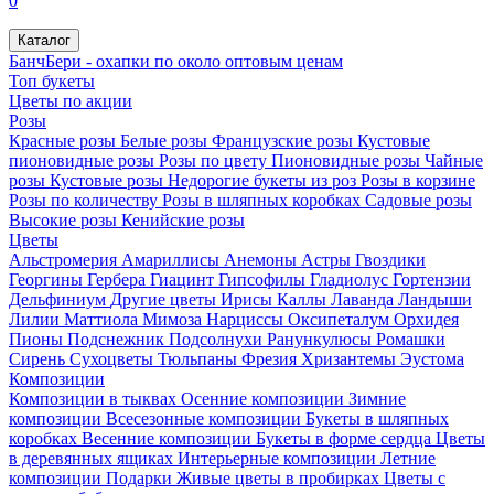
0
Каталог
БанчБери - охапки по около оптовым ценам
Топ букеты
Цветы по акции
Розы
Красные розы
Белые розы
Французские розы
Кустовые
пионовидные розы
Розы по цвету
Пионовидные розы
Чайные
розы
Кустовые розы
Недорогие букеты из роз
Розы в корзине
Розы по количеству
Розы в шляпных коробках
Садовые розы
Высокие розы
Кенийские розы
Цветы
Альстромерия
Амариллисы
Анемоны
Астры
Гвоздики
Георгины
Гербера
Гиацинт
Гипсофилы
Гладиолус
Гортензии
Дельфиниум
Другие цветы
Ирисы
Каллы
Лаванда
Ландыши
Лилии
Маттиола
Мимоза
Нарциссы
Оксипеталум
Орхидея
Пионы
Подснежник
Подсолнухи
Ранункулюсы
Ромашки
Сирень
Сухоцветы
Тюльпаны
Фрезия
Хризантемы
Эустома
Композиции
Композиции в тыквах
Осенние композиции
Зимние
композиции
Всесезонные композиции
Букеты в шляпных
коробках
Весенние композиции
Букеты в форме сердца
Цветы
в деревянных ящиках
Интерьерные композиции
Летние
композиции
Подарки
Живые цветы в пробирках
Цветы с