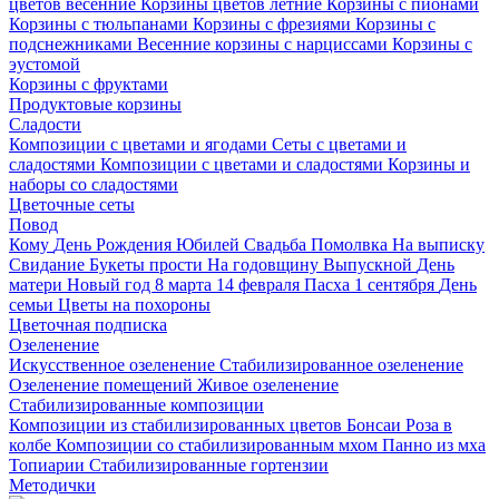
цветов весенние
Корзины цветов летние
Корзины с пионами
Корзины с тюльпанами
Корзины с фрезиями
Корзины с
подснежниками
Весенние корзины с нарциссами
Корзины с
эустомой
Корзины с фруктами
Продуктовые корзины
Сладости
Композиции с цветами и ягодами
Сеты с цветами и
сладостями
Композиции с цветами и сладостями
Корзины и
наборы со сладостями
Цветочные сеты
Повод
Кому
День Рождения
Юбилей
Свадьба
Помолвка
На выписку
Свидание
Букеты прости
На годовщину
Выпускной
День
матери
Новый год
8 марта
14 февраля
Пасха
1 сентября
День
семьи
Цветы на похороны
Цветочная подписка
Озеленение
Искусственное озеленение
Стабилизированное озеленение
Озеленение помещений
Живое озеленение
Стабилизированные композиции
Композиции из стабилизированных цветов
Бонсаи
Роза в
колбе
Композиции со стабилизированным мхом
Панно из мха
Топиарии
Стабилизированные гортензии
Методички