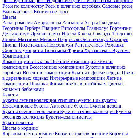
розы
Кустовые розы
Недорогие букеты из роз
Розы в корзине
Розы по количеству
Розы в шляпных коробках
Садовые розы
Высокие розы
Кенийские розы
Цветы
Альстромерия
Амариллисы
Анемоны
Астры
Гвоздики
Георгины
Гербера
Гиацинт
Гипсофилы
Гладиолус
Гортензии
Дельфиниум
Другие цветы
Ирисы
Каллы
Лаванда
Ландыши
Лилии
Маттиола
Мимоза
Нарциссы
Оксипеталум
Орхидея
Пионы
Подснежник
Подсолнухи
Ранункулюсы
Ромашки
Сирень
Сухоцветы
Тюльпаны
Фрезия
Хризантемы
Эустома
Композиции
Композиции в тыквах
Осенние композиции
Зимние
композиции
Всесезонные композиции
Букеты в шляпных
коробках
Весенние композиции
Букеты в форме сердца
Цветы
в деревянных ящиках
Интерьерные композиции
Летние
композиции
Подарки
Живые цветы в пробирках
Цветы с
живыми бабочками
Букеты
Букеты летняя коллекция
Premium Букеты
Lux букеты
Дофаминовые букеты
Авторские букеты
Букеты недели
Букеты осенняя коллекция
Букеты зимняя коллекция
Букеты
весенняя коллекция
Букеты-комплименты
Букет невесты
Цветы в корзине
Корзины цветов зимние
Корзины цветов осенние
Корзины