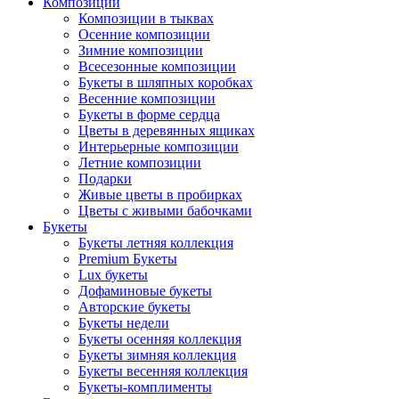
Композиции
Композиции в тыквах
Осенние композиции
Зимние композиции
Всесезонные композиции
Букеты в шляпных коробках
Весенние композиции
Букеты в форме сердца
Цветы в деревянных ящиках
Интерьерные композиции
Летние композиции
Подарки
Живые цветы в пробирках
Цветы с живыми бабочками
Букеты
Букеты летняя коллекция
Premium Букеты
Lux букеты
Дофаминовые букеты
Авторские букеты
Букеты недели
Букеты осенняя коллекция
Букеты зимняя коллекция
Букеты весенняя коллекция
Букеты-комплименты