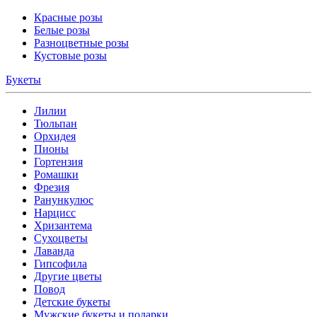
Красные розы
Белые розы
Разноцветные розы
Кустовые розы
Букеты
Лилии
Тюльпан
Орхидея
Пионы
Гортензия
Ромашки
Фрезия
Ранункулюс
Нарцисс
Хризантема
Сухоцветы
Лаванда
Гипсофила
Другие цветы
Повод
Детские букеты
Мужские букеты и подарки