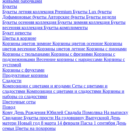
живыми бабочками
Букеты
Букеты летняя коллекция
Premium Букеты
Lux букеты
Дофаминовые букеты
Авторские букеты
Букеты недели
Букеты осенняя коллекция
Букеты зимняя коллекция
Букеты
весенняя коллекция
Букеты-комплименты
Букет невесты
Цветы в корзине
Корзины цветов зимние
Корзины цветов осенние
Корзины
цветов весенние
Корзины цветов летние
Корзины с пионами
Корзины с тюльпанами
Корзины с фрезиями
Корзины с
подснежниками
Весенние корзины с нарциссами
Корзины с
эустомой
Корзины с фруктами
Продуктовые корзины
Сладости
Композиции с цветами и ягодами
Сеты с цветами и
сладостями
Композиции с цветами и сладостями
Корзины и
наборы со сладостями
Цветочные сеты
Повод
Кому
День Рождения
Юбилей
Свадьба
Помолвка
На выписку
Свидание
Букеты прости
На годовщину
Выпускной
День
матери
Новый год
8 марта
14 февраля
Пасха
1 сентября
День
семьи
Цветы на похороны