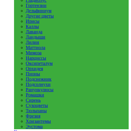
Гладиолус
Гортензии
Дельфиниум
Другие цветы
Ирисы
Каллы
Лаванда
Ландыши
Лилии
Маттиола
Мимоза
Нарциссы
Оксипеталум
Орхидея
Пионы
Подснежник
Подсолнухи
Ранункулюсы
Ромашки
Сирень
Сухоцветы
Тюльпаны
Фрезия
Хризантемы
Эустома