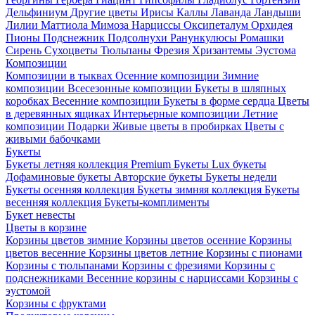
Дельфиниум
Другие цветы
Ирисы
Каллы
Лаванда
Ландыши
Лилии
Маттиола
Мимоза
Нарциссы
Оксипеталум
Орхидея
Пионы
Подснежник
Подсолнухи
Ранункулюсы
Ромашки
Сирень
Сухоцветы
Тюльпаны
Фрезия
Хризантемы
Эустома
Композиции
Композиции в тыквах
Осенние композиции
Зимние
композиции
Всесезонные композиции
Букеты в шляпных
коробках
Весенние композиции
Букеты в форме сердца
Цветы
в деревянных ящиках
Интерьерные композиции
Летние
композиции
Подарки
Живые цветы в пробирках
Цветы с
живыми бабочками
Букеты
Букеты летняя коллекция
Premium Букеты
Lux букеты
Дофаминовые букеты
Авторские букеты
Букеты недели
Букеты осенняя коллекция
Букеты зимняя коллекция
Букеты
весенняя коллекция
Букеты-комплименты
Букет невесты
Цветы в корзине
Корзины цветов зимние
Корзины цветов осенние
Корзины
цветов весенние
Корзины цветов летние
Корзины с пионами
Корзины с тюльпанами
Корзины с фрезиями
Корзины с
подснежниками
Весенние корзины с нарциссами
Корзины с
эустомой
Корзины с фруктами