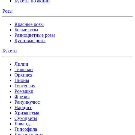
Букеты по акции
Розы
Красные розы
Белые розы
Разноцветные розы
Кустовые розы
Букеты
Лилии
Тюльпан
Орхидея
Пионы
Гортензия
Ромашки
Фрезия
Ранункулюс
Нарцисс
Хризантема
Сухоцветы
Лаванда
Гипсофила
Другие цветы