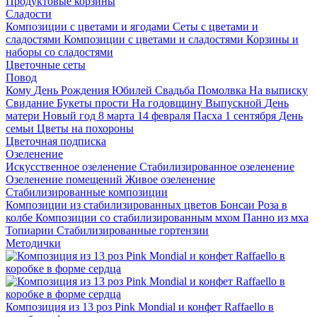
Продуктовые корзины
Сладости
Композиции с цветами и ягодами
Сеты с цветами и
сладостями
Композиции с цветами и сладостями
Корзины и
наборы со сладостями
Цветочные сеты
Повод
Кому
День Рождения
Юбилей
Свадьба
Помолвка
На выписку
Свидание
Букеты прости
На годовщину
Выпускной
День
матери
Новый год
8 марта
14 февраля
Пасха
1 сентября
День
семьи
Цветы на похороны
Цветочная подписка
Озеленение
Искусственное озеленение
Стабилизированное озеленение
Озеленение помещений
Живое озеленение
Стабилизированные композиции
Композиции из стабилизированных цветов
Бонсаи
Роза в
колбе
Композиции со стабилизированным мхом
Панно из мха
Топиарии
Стабилизированные гортензии
Методички
Композиция из 13 роз Pink Mondial и конфет Raffaello в