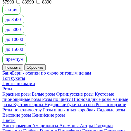
57990
83990
8890
акция
до 3500
до 5000
до 10000
до 15000
премиум
БанчБери - охапки по около оптовым ценам
Топ букеты
Цветы по акции
Розы
Красные розы
Белые розы
Французские розы
Кустовые
пионовидные розы
Розы по цвету
Пионовидные розы
Чайные
розы
Кустовые розы
Недорогие букеты из роз
Розы в корзине
Розы по количеству
Розы в шляпных коробках
Садовые розы
Высокие розы
Кенийские розы
Цветы
Альстромерия
Амариллисы
Анемоны
Астры
Гвоздики
Георгины
Гербера
Гиацинт
Гипсофилы
Гладиолус
Гортензии