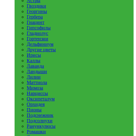
Астры
Гвоздики
Георгины
Гербера
Гиацинт
Гипсофилы
Гладиолус
Гортензии
Дельфиниум
Другие цветы
Ирисы
Каллы
Лаванда
Ландыши
Лилии
Маттиола
Мимоза
Нарциссы
Оксипеталум
Орхидея
Пионы
Подснежник
Подсолнухи
Ранункулюсы
Ромашки