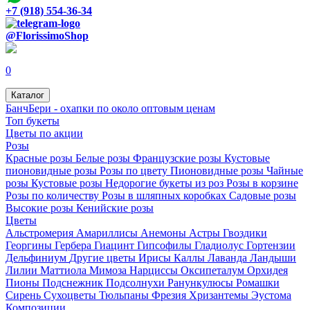
+7 (918) 554-36-34
@FlorissimoShop
0
Каталог
БанчБери - охапки по около оптовым ценам
Топ букеты
Цветы по акции
Розы
Красные розы
Белые розы
Французские розы
Кустовые
пионовидные розы
Розы по цвету
Пионовидные розы
Чайные
розы
Кустовые розы
Недорогие букеты из роз
Розы в корзине
Розы по количеству
Розы в шляпных коробках
Садовые розы
Высокие розы
Кенийские розы
Цветы
Альстромерия
Амариллисы
Анемоны
Астры
Гвоздики
Георгины
Гербера
Гиацинт
Гипсофилы
Гладиолус
Гортензии
Дельфиниум
Другие цветы
Ирисы
Каллы
Лаванда
Ландыши
Лилии
Маттиола
Мимоза
Нарциссы
Оксипеталум
Орхидея
Пионы
Подснежник
Подсолнухи
Ранункулюсы
Ромашки
Сирень
Сухоцветы
Тюльпаны
Фрезия
Хризантемы
Эустома
Композиции