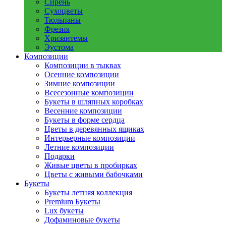
Сирень
Сухоцветы
Тюльпаны
Фрезия
Хризантемы
Эустома
Композиции
Композиции в тыквах
Осенние композиции
Зимние композиции
Всесезонные композиции
Букеты в шляпных коробках
Весенние композиции
Букеты в форме сердца
Цветы в деревянных ящиках
Интерьерные композиции
Летние композиции
Подарки
Живые цветы в пробирках
Цветы с живыми бабочками
Букеты
Букеты летняя коллекция
Premium Букеты
Lux букеты
Дофаминовые букеты