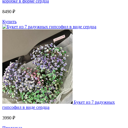
коробке в форме сердца
8490 ₽
Купить
Букет из 7 радужных
гипсофил в виде сердца
3990 ₽
Предзаказ