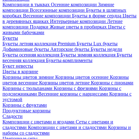
Композиции в тыквах
Осенние композиции
Зимние
композиции
Всесезонные композиции
Букеты в шляпных
коробках
Весенние композиции
Букеты в форме сердца
Цветы
в деревянных ящиках
Интерьерные композиции
Летние
композиции
Подарки
Живые цветы в пробирках
Цветы с
живыми бабочками
Букеты
Букеты летняя коллекция
Premium Букеты
Lux букеты
Дофаминовые букеты
Авторские букеты
Букеты недели
Букеты осенняя коллекция
Букеты зимняя коллекция
Букеты
весенняя коллекция
Букеты-комплименты
Букет невесты
Цветы в корзине
Корзины цветов зимние
Корзины цветов осенние
Корзины
цветов весенние
Корзины цветов летние
Корзины с пионами
Корзины с тюльпанами
Корзины с фрезиями
Корзины с
подснежниками
Весенние корзины с нарциссами
Корзины с
эустомой
Корзины с фруктами
Продуктовые корзины
Сладости
Композиции с цветами и ягодами
Сеты с цветами и
сладостями
Композиции с цветами и сладостями
Корзины и
наборы со сладостями
Цветочные сеты