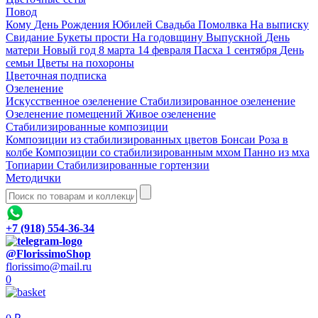
Повод
Кому
День Рождения
Юбилей
Свадьба
Помолвка
На выписку
Свидание
Букеты прости
На годовщину
Выпускной
День
матери
Новый год
8 марта
14 февраля
Пасха
1 сентября
День
семьи
Цветы на похороны
Цветочная подписка
Озеленение
Искусственное озеленение
Стабилизированное озеленение
Озеленение помещений
Живое озеленение
Стабилизированные композиции
Композиции из стабилизированных цветов
Бонсаи
Роза в
колбе
Композиции со стабилизированным мхом
Панно из мха
Топиарии
Стабилизированные гортензии
Методички
+7 (918) 554-36-34
@FlorissimoShop
florissimo@mail.ru
0