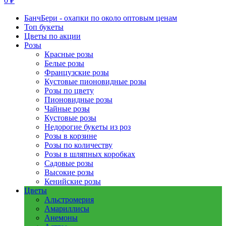
0 ₽
БанчБери - охапки по около оптовым ценам
Топ букеты
Цветы по акции
Розы
Красные розы
Белые розы
Французские розы
Кустовые пионовидные розы
Розы по цвету
Пионовидные розы
Чайные розы
Кустовые розы
Недорогие букеты из роз
Розы в корзине
Розы по количеству
Розы в шляпных коробках
Садовые розы
Высокие розы
Кенийские розы
Цветы
Альстромерия
Амариллисы
Анемоны