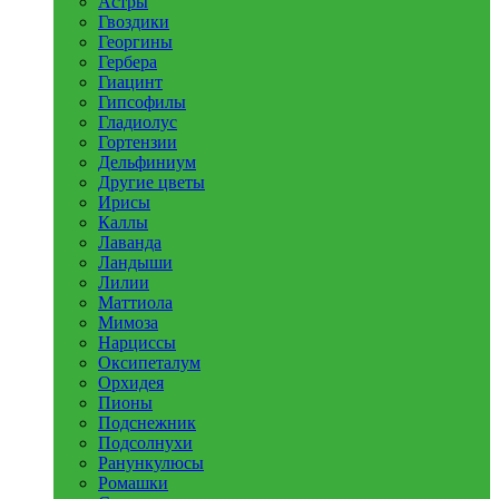
Астры
Гвоздики
Георгины
Гербера
Гиацинт
Гипсофилы
Гладиолус
Гортензии
Дельфиниум
Другие цветы
Ирисы
Каллы
Лаванда
Ландыши
Лилии
Маттиола
Мимоза
Нарциссы
Оксипеталум
Орхидея
Пионы
Подснежник
Подсолнухи
Ранункулюсы
Ромашки