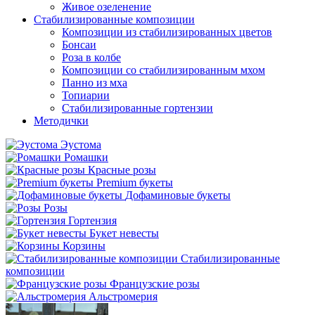
Живое озеленение
Стабилизированные композиции
Композиции из стабилизированных цветов
Бонсаи
Роза в колбе
Композиции со стабилизированным мхом
Панно из мха
Топиарии
Стабилизированные гортензии
Методички
Эустома
Ромашки
Красные розы
Premium букеты
Дофаминовые букеты
Розы
Гортензия
Букет невесты
Корзины
Стабилизированные
композиции
Французские розы
Альстромерия