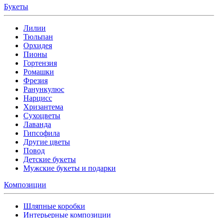
Букеты
Лилии
Тюльпан
Орхидея
Пионы
Гортензия
Ромашки
Фрезия
Ранункулюс
Нарцисс
Хризантема
Сухоцветы
Лаванда
Гипсофила
Другие цветы
Повод
Детские букеты
Мужские букеты и подарки
Композиции
Шляпные коробки
Интерьерные композиции