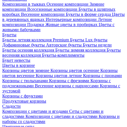
Композиции в тыквах
Осенние композиции
Зимние
композиции
Всесезонные композиции
Букеты в шляпных
коробках
Весенние композиции
Букеты в форме сердца
Цветы
в деревянных ящиках
Интерьерные композиции
Летние
композиции
Подарки
Живые цветы в пробирках
Цветы с
живыми бабочками
Букеты
Букеты летняя коллекция
Premium Букеты
Lux букеты
Дофаминовые букеты
Авторские букеты
Букеты недели
Букеты осенняя коллекция
Букеты зимняя коллекция
Букеты
весенняя коллекция
Букеты-комплименты
Букет невесты
Цветы в корзине
Корзины цветов зимние
Корзины цветов осенние
Корзины
цветов весенние
Корзины цветов летние
Корзины с пионами
Корзины с тюльпанами
Корзины с фрезиями
Корзины с
подснежниками
Весенние корзины с нарциссами
Корзины с
эустомой
Корзины с фруктами
Продуктовые корзины
Сладости
Композиции с цветами и ягодами
Сеты с цветами и
сладостями
Композиции с цветами и сладостями
Корзины и
наборы со сладостями
Цветочные сеты