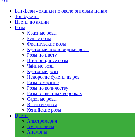
0 ₽
БанчБери - охапки по около оптовым ценам
Топ букеты
Цветы по акции
Розы
Красные розы
Белые розы
Французские розы
Кустовые пионовидные розы
Розы по цвету
Пионовидные розы
Чайные розы
Кустовые розы
Недорогие букеты из роз
Розы в корзине
Розы по количеству
Розы в шляпных коробках
Садовые розы
Высокие розы
Кенийские розы
Цветы
Альстромерия
Амариллисы
Анемоны