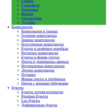
Сирень
Сухоцветы
Тюльпаны
Фрезия
Хризантемы
Эустома
Композиции
Композиции в тыквах
Осенние композиции
Зимние композиции
Всесезонные композиции
Букеты в шляпных коробках
Весенние композиции
Букеты в форме сердца
Цветы в деревянных ящиках
Интерьерные композиции
Летние композиции
Подарки
Живые цветы в пробирках
Цветы с живыми бабочками
Букеты
Букеты летняя коллекция
Premium Букеты
Lux букеты
Дофаминовые букеты