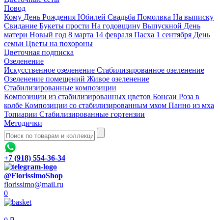
Повод
Кому
День Рождения
Юбилей
Свадьба
Помолвка
На выписку
Свидание
Букеты прости
На годовщину
Выпускной
День
матери
Новый год
8 марта
14 февраля
Пасха
1 сентября
День
семьи
Цветы на похороны
Цветочная подписка
Озеленение
Искусственное озеленение
Стабилизированное озеленение
Озеленение помещений
Живое озеленение
Стабилизированные композиции
Композиции из стабилизированных цветов
Бонсаи
Роза в
колбе
Композиции со стабилизированным мхом
Панно из мха
Топиарии
Стабилизированные гортензии
Методички
+7 (918) 554-36-34
@FlorissimoShop
florissimo@mail.ru
0