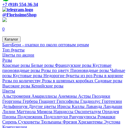
+7 (918) 554-36-34
@FlorissimoShop
0
Каталог
БанчБери - охапки по около оптовым ценам
Топ букеты
Цветы по акции
Розы
Красные розы
Белые розы
Французские розы
Кустовые
пионовидные розы
Розы по цвету
Пионовидные розы
Чайные
розы
Кустовые розы
Недорогие букеты из роз
Розы в корзине
Розы по количеству
Розы в шляпных коробках
Садовые розы
Высокие розы
Кенийские розы
Цветы
Альстромерия
Амариллисы
Анемоны
Астры
Гвоздики
Георгины
Гербера
Гиацинт
Гипсофилы
Гладиолус
Гортензии
Дельфиниум
Другие цветы
Ирисы
Каллы
Лаванда
Ландыши
Лилии
Маттиола
Мимоза
Нарциссы
Оксипеталум
Орхидея
Пионы
Подснежник
Подсолнухи
Ранункулюсы
Ромашки
Сирень
Сухоцветы
Тюльпаны
Фрезия
Хризантемы
Эустома
Композиции