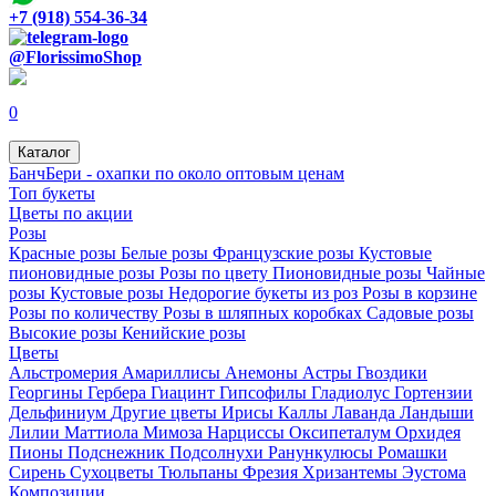
+7 (918) 554-36-34
@FlorissimoShop
0
Каталог
БанчБери - охапки по около оптовым ценам
Топ букеты
Цветы по акции
Розы
Красные розы
Белые розы
Французские розы
Кустовые
пионовидные розы
Розы по цвету
Пионовидные розы
Чайные
розы
Кустовые розы
Недорогие букеты из роз
Розы в корзине
Розы по количеству
Розы в шляпных коробках
Садовые розы
Высокие розы
Кенийские розы
Цветы
Альстромерия
Амариллисы
Анемоны
Астры
Гвоздики
Георгины
Гербера
Гиацинт
Гипсофилы
Гладиолус
Гортензии
Дельфиниум
Другие цветы
Ирисы
Каллы
Лаванда
Ландыши
Лилии
Маттиола
Мимоза
Нарциссы
Оксипеталум
Орхидея
Пионы
Подснежник
Подсолнухи
Ранункулюсы
Ромашки
Сирень
Сухоцветы
Тюльпаны
Фрезия
Хризантемы
Эустома
Композиции