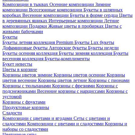
Композиции в тыквах
Осенние композиции
Зимние
композиции
Всесезонные композиции
Букеты в шляпных
коробках
Весенние композиции
Букеты в форме сердца
Цветы
в деревянных ящиках
Интерьерные композиции
Летние
композиции
Подарки
Живые цветы в пробирках
Цветы с
живыми бабочками
Букеты
Букеты летняя коллекция
Premium Букеты
Lux букеты
Дофаминовые букеты
Авторские букеты
Букеты недели
Букеты осенняя коллекция
Букеты зимняя коллекция
Букеты
весенняя коллекция
Букеты-комплименты
Букет невесты
Цветы в корзине
Корзины цветов зимние
Корзины цветов осенние
Корзины
цветов весенние
Корзины цветов летние
Корзины с пионами
Корзины с тюльпанами
Корзины с фрезиями
Корзины с
подснежниками
Весенние корзины с нарциссами
Корзины с
эустомой
Корзины с фруктами
Продуктовые корзины
Сладости
Композиции с цветами и ягодами
Сеты с цветами и
сладостями
Композиции с цветами и сладостями
Корзины и
наборы со сладостями
Цветочные сеты