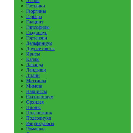
Астры
Гвоздики
Георгины
Гербера
Гиацинт
Гипсофилы
Гладиолус
Гортензии
Дельфиниум
Другие цветы
Ирисы
Каллы
Лаванда
Ландыши
Лилии
Маттиола
Мимоза
Нарциссы
Оксипеталум
Орхидея
Пионы
Подснежник
Подсолнухи
Ранункулюсы
Ромашки