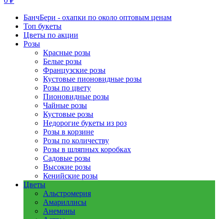
0 ₽
БанчБери - охапки по около оптовым ценам
Топ букеты
Цветы по акции
Розы
Красные розы
Белые розы
Французские розы
Кустовые пионовидные розы
Розы по цвету
Пионовидные розы
Чайные розы
Кустовые розы
Недорогие букеты из роз
Розы в корзине
Розы по количеству
Розы в шляпных коробках
Садовые розы
Высокие розы
Кенийские розы
Цветы
Альстромерия
Амариллисы
Анемоны