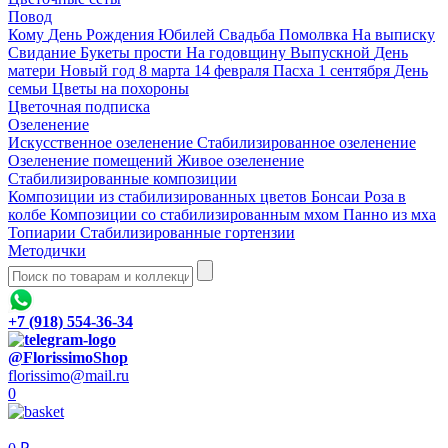
Повод
Кому
День Рождения
Юбилей
Свадьба
Помолвка
На выписку
Свидание
Букеты прости
На годовщину
Выпускной
День
матери
Новый год
8 марта
14 февраля
Пасха
1 сентября
День
семьи
Цветы на похороны
Цветочная подписка
Озеленение
Искусственное озеленение
Стабилизированное озеленение
Озеленение помещений
Живое озеленение
Стабилизированные композиции
Композиции из стабилизированных цветов
Бонсаи
Роза в
колбе
Композиции со стабилизированным мхом
Панно из мха
Топиарии
Стабилизированные гортензии
Методички
+7 (918) 554-36-34
@FlorissimoShop
florissimo@mail.ru
0