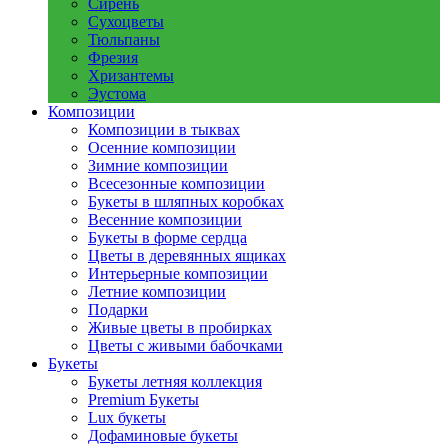
Сирень
Сухоцветы
Тюльпаны
Фрезия
Хризантемы
Эустома
Композиции
Композиции в тыквах
Осенние композиции
Зимние композиции
Всесезонные композиции
Букеты в шляпных коробках
Весенние композиции
Букеты в форме сердца
Цветы в деревянных ящиках
Интерьерные композиции
Летние композиции
Подарки
Живые цветы в пробирках
Цветы с живыми бабочками
Букеты
Букеты летняя коллекция
Premium Букеты
Lux букеты
Дофаминовые букеты