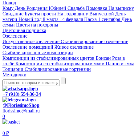
Повод
Кому
День Рождения
Юбилей
Свадьба
Помолвка
На выписку
Свидание
Букеты прости
На годовщину
Выпускной
День
матери
Новый год
8 марта
14 февраля
Пасха
1 сентября
День
семьи
Цветы на похороны
Цветочная подписка
Озеленение
Искусственное озеленение
Стабилизированное озеленение
Озеленение помещений
Живое озеленение
Стабилизированные композиции
Композиции из стабилизированных цветов
Бонсаи
Роза в
колбе
Композиции со стабилизированным мхом
Панно из мха
Топиарии
Стабилизированные гортензии
Методички
+7 (918) 554-36-34
@FlorissimoShop
florissimo@mail.ru
0
0 ₽