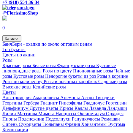
+7 (918) 554-36-34
@FlorissimoShop
0
Каталог
БанчБери - охапки по около оптовым ценам
Топ букеты
Цветы по акции
Розы
Красные розы
Белые розы
Французские розы
Кустовые
пионовидные розы
Розы по цвету
Пионовидные розы
Чайные
розы
Кустовые розы
Недорогие букеты из роз
Розы в корзине
Розы по количеству
Розы в шляпных коробках
Садовые розы
Высокие розы
Кенийские розы
Цветы
Альстромерия
Амариллисы
Анемоны
Астры
Гвоздики
Георгины
Гербера
Гиацинт
Гипсофилы
Гладиолус
Гортензии
Дельфиниум
Другие цветы
Ирисы
Каллы
Лаванда
Ландыши
Лилии
Маттиола
Мимоза
Нарциссы
Оксипеталум
Орхидея
Пионы
Подснежник
Подсолнухи
Ранункулюсы
Ромашки
Сирень
Сухоцветы
Тюльпаны
Фрезия
Хризантемы
Эустома
Композиции