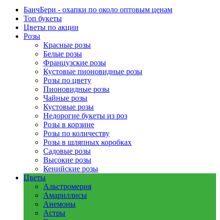
БанчБери - охапки по около оптовым ценам
Топ букеты
Цветы по акции
Розы
Красные розы
Белые розы
Французские розы
Кустовые пионовидные розы
Розы по цвету
Пионовидные розы
Чайные розы
Кустовые розы
Недорогие букеты из роз
Розы в корзине
Розы по количеству
Розы в шляпных коробках
Садовые розы
Высокие розы
Кенийские розы
Цветы
Альстромерия
Амариллисы
Анемоны
Астры