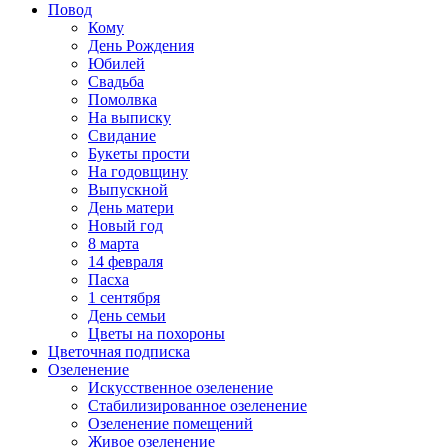
Повод
Кому
День Рождения
Юбилей
Свадьба
Помолвка
На выписку
Свидание
Букеты прости
На годовщину
Выпускной
День матери
Новый год
8 марта
14 февраля
Пасха
1 сентября
День семьи
Цветы на похороны
Цветочная подписка
Озеленение
Искусственное озеленение
Стабилизированное озеленение
Озеленение помещений
Живое озеленение