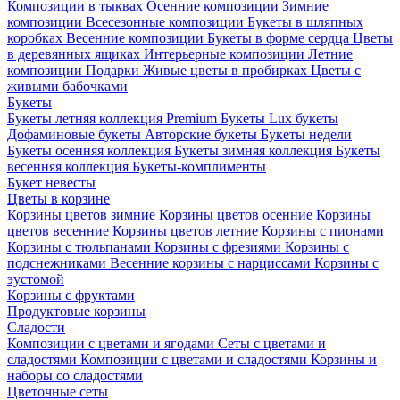
Композиции в тыквах
Осенние композиции
Зимние
композиции
Всесезонные композиции
Букеты в шляпных
коробках
Весенние композиции
Букеты в форме сердца
Цветы
в деревянных ящиках
Интерьерные композиции
Летние
композиции
Подарки
Живые цветы в пробирках
Цветы с
живыми бабочками
Букеты
Букеты летняя коллекция
Premium Букеты
Lux букеты
Дофаминовые букеты
Авторские букеты
Букеты недели
Букеты осенняя коллекция
Букеты зимняя коллекция
Букеты
весенняя коллекция
Букеты-комплименты
Букет невесты
Цветы в корзине
Корзины цветов зимние
Корзины цветов осенние
Корзины
цветов весенние
Корзины цветов летние
Корзины с пионами
Корзины с тюльпанами
Корзины с фрезиями
Корзины с
подснежниками
Весенние корзины с нарциссами
Корзины с
эустомой
Корзины с фруктами
Продуктовые корзины
Сладости
Композиции с цветами и ягодами
Сеты с цветами и
сладостями
Композиции с цветами и сладостями
Корзины и
наборы со сладостями
Цветочные сеты