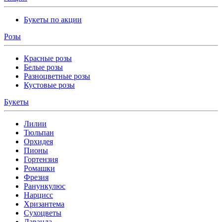
Букеты по акции
Розы
Красные розы
Белые розы
Разноцветные розы
Кустовые розы
Букеты
Лилии
Тюльпан
Орхидея
Пионы
Гортензия
Ромашки
Фрезия
Ранункулюс
Нарцисс
Хризантема
Сухоцветы
Лаванда