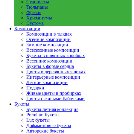
Сухоцветы
Тюльпаны
Фрезия
Хризантемы
Эустома
Композиции
Композиции в тыквах
Осенние композиции
Зимние композиции
Всесезонные композиции
Букеты в шляпных коробках
Весенние композиции
Букеты в форме сердца
Цветы в деревянных ящиках
Интерьерные композиции
Летние композиции
Подарки
Живые цветы в пробирках
Цветы с живыми бабочками
Букеты
Букеты летняя коллекция
Premium Букеты
Lux букеты
Дофаминовые букеты
Авторские букеты