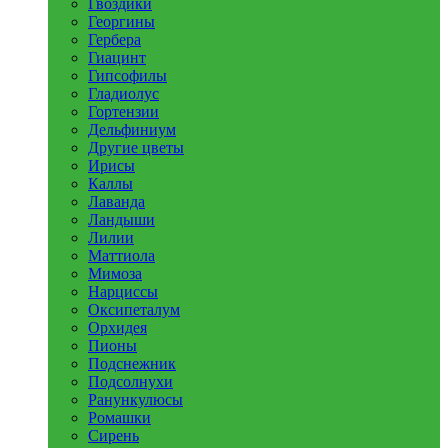
Гвоздики
Георгины
Гербера
Гиацинт
Гипсофилы
Гладиолус
Гортензии
Дельфиниум
Другие цветы
Ирисы
Каллы
Лаванда
Ландыши
Лилии
Маттиола
Мимоза
Нарциссы
Оксипеталум
Орхидея
Пионы
Подснежник
Подсолнухи
Ранункулюсы
Ромашки
Сирень