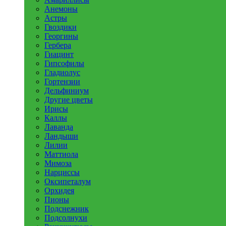
Анемоны
Астры
Гвоздики
Георгины
Гербера
Гиацинт
Гипсофилы
Гладиолус
Гортензии
Дельфиниум
Другие цветы
Ирисы
Каллы
Лаванда
Ландыши
Лилии
Маттиола
Мимоза
Нарциссы
Оксипеталум
Орхидея
Пионы
Подснежник
Подсолнухи