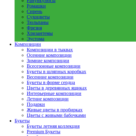
Ранункулюсы
Ромашки
Сирень
Сухоцветы
Тюльпаны
Фрезия
Хризантемы
Эустома
Композиции
Композиции в тыквах
Осенние композиции
Зимние композиции
Всесезонные композиции
Букеты в шляпных коробках
Весенние композиции
Букеты в форме сердца
Цветы в деревянных ящиках
Интерьерные композиции
Летние композиции
Подарки
Живые цветы в пробирках
Цветы с живыми бабочками
Букеты
Букеты летняя коллекция
Premium Букеты