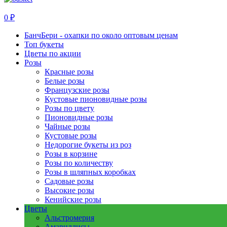
0 ₽
БанчБери - охапки по около оптовым ценам
Топ букеты
Цветы по акции
Розы
Красные розы
Белые розы
Французские розы
Кустовые пионовидные розы
Розы по цвету
Пионовидные розы
Чайные розы
Кустовые розы
Недорогие букеты из роз
Розы в корзине
Розы по количеству
Розы в шляпных коробках
Садовые розы
Высокие розы
Кенийские розы
Цветы
Альстромерия
Амариллисы