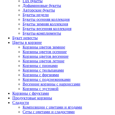
Lux букеты
Дофаминовые букеты
Авторские букеты
Букеты недели
Букеты осенняя коллекция
Букеты зимняя коллекция
Букеты весенняя коллекция
Букеты-комплименты
Букет невесты
Цветы в корзине
Корзины цветов зимние
Корзины цветов осенние
Корзины цветов весенние
Корзины цветов летние
Корзины с пионами
Корзины с тюльпанами
Корзины с фрезиями
Корзины с подснежниками
Весенние корзины с нарциссами
Корзины с эустомой
Корзины с фруктами
Продуктовые корзины
Сладости
Композиции с цветами и ягодами
Сеты с цветами и сладостями