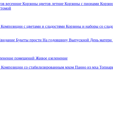
тов весенние
Корзины цветов летние
Корзины с пионами
Корзин
стомой
и
Композиции с цветами и сладостями
Корзины и наборы со слад
видание
Букеты прости
На годовщину
Выпускной
День матери
ленение помещений
Живое озеленение
е
Композиции со стабилизированным мхом
Панно из мха
Топиар