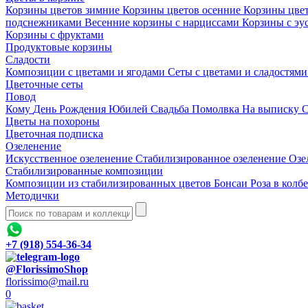
Корзины цветов зимние
Корзины цветов осенние
Корзины цве
подснежниками
Весенние корзины с нарциссами
Корзины с эу
Корзины с фруктами
Продуктовые корзины
Сладости
Композиции с цветами и ягодами
Сеты с цветами и сладостям
Цветочные сеты
Повод
Кому
День Рождения
Юбилей
Свадьба
Помолвка
На выписку
С
Цветы на похороны
Цветочная подписка
Озеленение
Искусственное озеленение
Стабилизированное озеленение
Озе
Стабилизированные композиции
Композиции из стабилизированных цветов
Бонсаи
Роза в колб
Методички
+7 (918) 554-36-34
@FlorissimoShop
florissimo@mail.ru
0