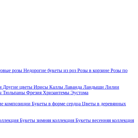
товые розы
Недорогие букеты из роз
Розы в корзине
Розы по
м
Другие цветы
Ирисы
Каллы
Лаванда
Ландыши
Лилии
ты
Тюльпаны
Фрезия
Хризантемы
Эустома
ие композиции
Букеты в форме сердца
Цветы в деревянных
коллекция
Букеты зимняя коллекция
Букеты весенняя коллекция