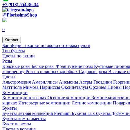
+7 (918) 554-36-34
@FlorissimoShop
0
Каталог
БанчБери - охапки по около оптовым ценам
Топ букеты
Цветы по акции
Розы
Красные розы
Белые розы
Французские розы
Кустовые пионов
количеству
Розы в шляпных коробках
Садовые розы
Высокие 
Цветы
Альстромерия
Амариллисы
Анемоны
Астры
Гвоздики
Георги
Маттиола
Мимоза
Нарциссы
Оксипеталум
Орхидея
Пионы
По
Композиции
Композиции в тыквах
Осенние композиции
Зимние композиц
ящиках
Интерьерные композиции
Летние композиции
Подарк
Букеты
Букеты летняя коллекция
Premium Букеты
Lux букеты
Дофамин
Букеты-комплименты
Букет невесты
Цветы в корзине