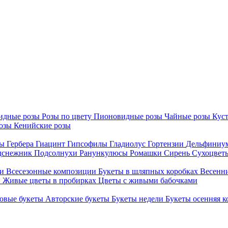
идные розы
Розы по цвету
Пионовидные розы
Чайные розы
Кус
розы
Кенийские розы
ны
Гербера
Гиацинт
Гипсофилы
Гладиолус
Гортензии
Дельфиниу
дснежник
Подсолнухи
Ранункулюсы
Ромашки
Сирень
Сухоцве
ии
Всесезонные композиции
Букеты в шляпных коробках
Весенн
и
Живые цветы в пробирках
Цветы с живыми бабочками
овые букеты
Авторские букеты
Букеты недели
Букеты осенняя 