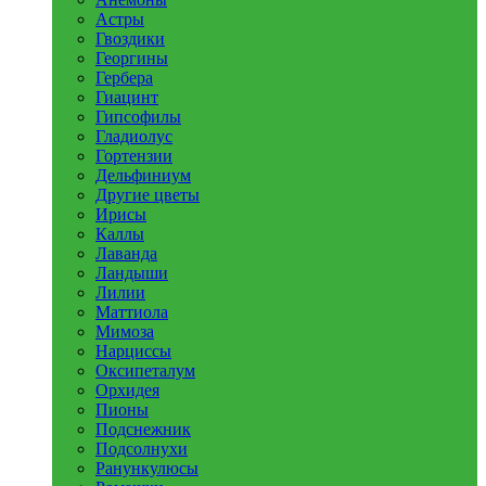
Астры
Гвоздики
Георгины
Гербера
Гиацинт
Гипсофилы
Гладиолус
Гортензии
Дельфиниум
Другие цветы
Ирисы
Каллы
Лаванда
Ландыши
Лилии
Маттиола
Мимоза
Нарциссы
Оксипеталум
Орхидея
Пионы
Подснежник
Подсолнухи
Ранункулюсы