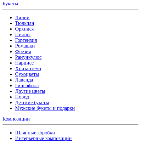
Букеты
Лилии
Тюльпан
Орхидея
Пионы
Гортензия
Ромашки
Фрезия
Ранункулюс
Нарцисс
Хризантема
Сухоцветы
Лаванда
Гипсофила
Другие цветы
Повод
Детские букеты
Мужские букеты и подарки
Композиции
Шляпные коробки
Интерьерные композиции