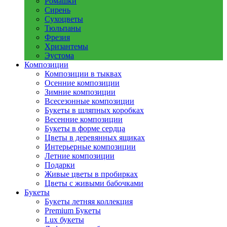
Ромашки
Сирень
Сухоцветы
Тюльпаны
Фрезия
Хризантемы
Эустома
Композиции
Композиции в тыквах
Осенние композиции
Зимние композиции
Всесезонные композиции
Букеты в шляпных коробках
Весенние композиции
Букеты в форме сердца
Цветы в деревянных ящиках
Интерьерные композиции
Летние композиции
Подарки
Живые цветы в пробирках
Цветы с живыми бабочками
Букеты
Букеты летняя коллекция
Premium Букеты
Lux букеты