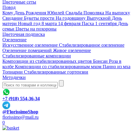
Цветочные сеты
Повод
Кому
День Рождения
Юбилей
Свадьба
Помолвка
На выписку
Свидание
Букеты прости
На годовщину
Выпускной
День
матери
Новый год
8 марта
14 февраля
Пасха
1 сентября
День
семьи
Цветы на похороны
Цветочная подписка
Озеленение
Искусственное озеленение
Стабилизированное озеленение
Озеленение помещений
Живое озеленение
Стабилизированные композиции
Композиции из стабилизированных цветов
Бонсаи
Роза в
колбе
Композиции со стабилизированным мхом
Панно из мха
Топиарии
Стабилизированные гортензии
Методички
+7 (918) 554-36-34
@FlorissimoShop
florissimo@mail.ru
0