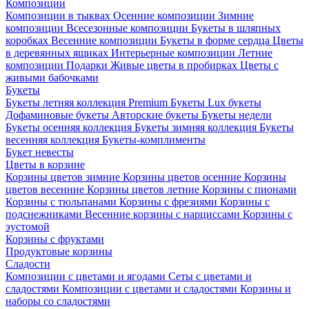
Композиции
Композиции в тыквах
Осенние композиции
Зимние
композиции
Всесезонные композиции
Букеты в шляпных
коробках
Весенние композиции
Букеты в форме сердца
Цветы
в деревянных ящиках
Интерьерные композиции
Летние
композиции
Подарки
Живые цветы в пробирках
Цветы с
живыми бабочками
Букеты
Букеты летняя коллекция
Premium Букеты
Lux букеты
Дофаминовые букеты
Авторские букеты
Букеты недели
Букеты осенняя коллекция
Букеты зимняя коллекция
Букеты
весенняя коллекция
Букеты-комплименты
Букет невесты
Цветы в корзине
Корзины цветов зимние
Корзины цветов осенние
Корзины
цветов весенние
Корзины цветов летние
Корзины с пионами
Корзины с тюльпанами
Корзины с фрезиями
Корзины с
подснежниками
Весенние корзины с нарциссами
Корзины с
эустомой
Корзины с фруктами
Продуктовые корзины
Сладости
Композиции с цветами и ягодами
Сеты с цветами и
сладостями
Композиции с цветами и сладостями
Корзины и
наборы со сладостями