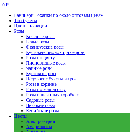
0 ₽
БанчБери - охапки по около оптовым ценам
Топ букеты
Цветы по акции
Розы
Красные розы
Белые розы
Французские розы
Кустовые пионовидные розы
Розы по цвету
Пионовидные розы
Чайные розы
Кустовые розы
Недорогие букеты из роз
Розы в корзине
Розы по количеству
Розы в шляпных коробках
Садовые розы
Высокие розы
Кенийские розы
Цветы
Альстромерия
Амариллисы
Анемоны