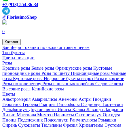
+7 (918) 554-36-34
@FlorissimoShop
0
Каталог
БанчБери - охапки по около оптовым ценам
Топ букеты
Цветы по акции
Розы
Красные розы
Белые розы
Французские розы
Кустовые
пионовидные розы
Розы по цвету
Пионовидные розы
Чайные
розы
Кустовые розы
Недорогие букеты из роз
Розы в корзине
Розы по количеству
Розы в шляпных коробках
Садовые розы
Высокие розы
Кенийские розы
Цветы
Альстромерия
Амариллисы
Анемоны
Астры
Гвоздики
Георгины
Гербера
Гиацинт
Гипсофилы
Гладиолус
Гортензии
Дельфиниум
Другие цветы
Ирисы
Каллы
Лаванда
Ландыши
Лилии
Маттиола
Мимоза
Нарциссы
Оксипеталум
Орхидея
Пионы
Подснежник
Подсолнухи
Ранункулюсы
Ромашки
Сирень
Сухоцветы
Тюльпаны
Фрезия
Хризантемы
Эустома